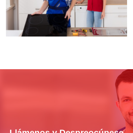
Llámenos y Despreocúpese