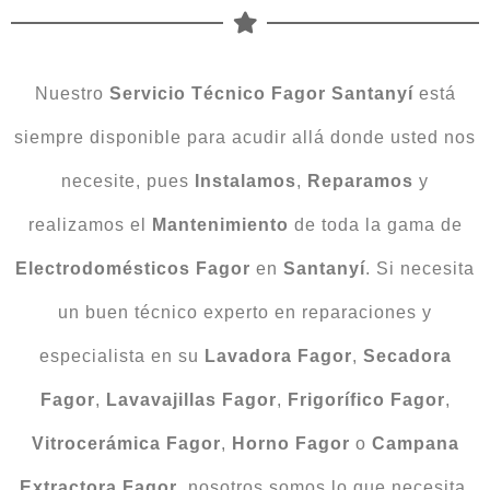
Nuestro
Servicio Técnico Fagor Santanyí
está
siempre disponible para acudir allá donde usted nos
necesite, pues
Instalamos
,
Reparamos
y
realizamos el
Mantenimiento
de toda la gama de
Electrodomésticos
Fagor
en
Santanyí
. Si necesita
un buen técnico experto en reparaciones y
especialista en su
Lavadora
Fagor
,
Secadora
Fagor
,
Lavavajillas
Fagor
,
Frigorífico
Fagor
,
Vitrocerámica
Fagor
,
Horno
Fagor
o
Campana
Extractora
Fagor
, nosotros somos lo que necesita.