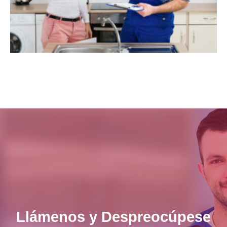
Llámenos y Despreocúpese